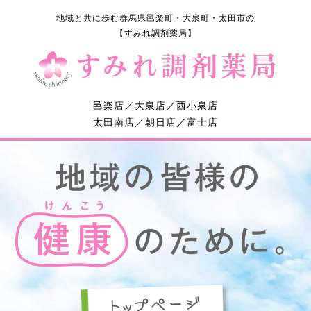
地域と共に歩む群馬県邑楽町・大泉町・太田市の
【すみれ調剤薬局】
邑楽店／大泉店／西小泉店
太田南店／朝日店／富士店