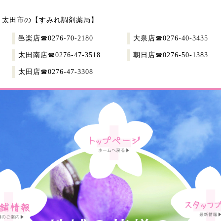
・太田市の
【すみれ調剤薬局】
邑楽店
☎︎0276-70-2180
大泉店
☎︎0276-40-3435
太田南店
☎︎0276-47-3518
朝日店
☎︎0276-50-1383
太田店
☎︎0276-47-3308