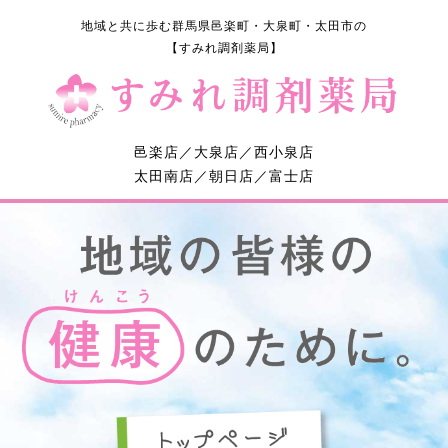
地域と共に歩む群馬県邑楽町・大泉町・太田市の
【すみれ調剤薬局】
邑楽店／大泉店／西小泉店
太田南店／朝日店／富士店