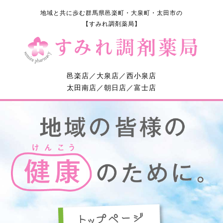
地域と共に歩む群馬県邑楽町・大泉町・太田市の
【すみれ調剤薬局】
邑楽店／大泉店／西小泉店
太田南店／朝日店／富士店